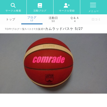
サークル検索
活動ブログ
サークル登録
メニュー
ブログ
活動日
Ｑ＆Ａ
トップ
口コミ
17
50
4
›
›
›
›
カムラッドバスケ 5/27
TOP
ブログ一覧
バスケ
大阪府