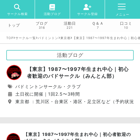
サークル検索
活動ブログ
サークル登録
メニュー
ブログ
活動日
Ｑ＆Ａ
口コミ
トップ
316
221
7
10
›
›
›
›
TOP
サークル一覧
バドミントン
東京都
【東京】1987〜1997年生まれ中心｜初
活動ブログ
【東京】1987〜1997年生まれ中心｜初心
者歓迎のバドサークル（みんとん部）
バドミントンサークル・クラブ
土日祝に開催｜1回2.5〜3時間
東京都 ：荒川区・台東区・港区・足立区など（予約状況に
【東京】1987〜1997年生まれ中心｜初心者歓迎の