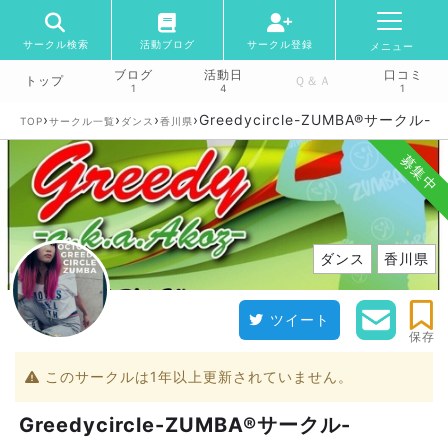
サークル検索
活動ブログ
サークル登録
メニュー
ブログ
活動日
口コミ
トップ
Ｑ＆Ａ
1
4
1
›
›
›
›
Greedycircle-ZUMBA®︎サークル-
TOP
サークル一覧
ダンス
香川県
募集中
ダンス
香川県
ツイート
保存
このサークルは1年以上更新されていません。
Greedycircle-ZUMBA®︎サークル-