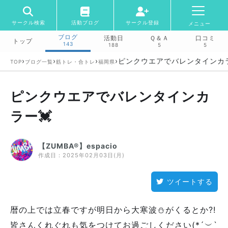
サークル検索
活動ブログ
サークル登録
メニュー
ブログ
活動日
Ｑ＆Ａ
口コミ
トップ
143
188
5
5
›
›
›
›
ピンクウエアでバレンタインカラ
TOP
ブログ一覧
筋トレ・合トレ
福岡県
ピンクウエアでバレンタインカ
ラー💓
【ZUMBA®】espacio
作成日：
2025年02月03日(月)
ツイートする
暦の上では立春ですが明日から大寒波⛄️がくるとか?!
皆さんくれぐれも気をつけてお過ごしください(*´︶`