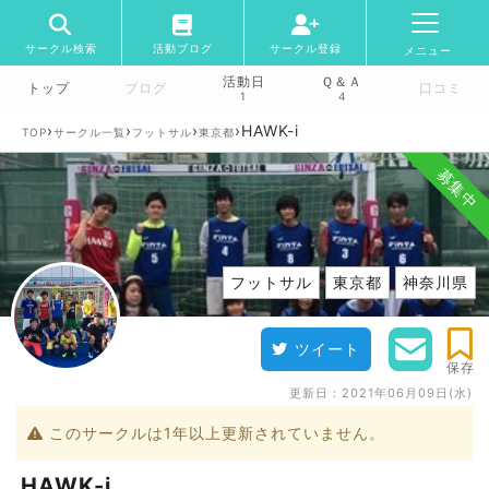
サークル検索
活動ブログ
サークル登録
メニュー
活動日
Ｑ＆Ａ
トップ
ブログ
口コミ
1
4
›
›
›
›
HAWK-i
TOP
サークル一覧
フットサル
東京都
募集中
フットサル
東京都
神奈川県
ツイート
保存
更新日：
2021年06月09日(水)
このサークルは1年以上更新されていません。
HAWK-i