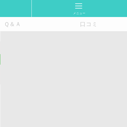
メニュー
Ｑ＆Ａ
口コミ