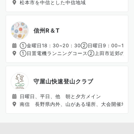
松本市を中信とした中信地域
信州R＆T
①金曜日18：30~20：30②日曜日9：00~12：
①日置電機ランニングコース②上田市近郊のト
守屋山快速登山クラブ
日曜日、平日、他 朝と夕方メイン
南信 長野県内外、山がある場所、大会開催地域