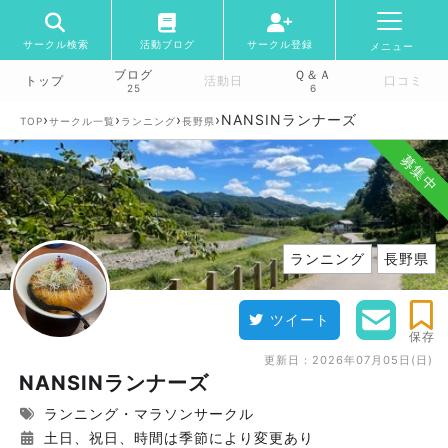
サークル検索
活動ブログ
サークル登録
メニュー
ブログ
Ｑ＆Ａ
トップ
活動日
口コミ
25
6
›
›
›
›
NANSINランナーズ
TOP
サークル一覧
ランニング
長野県
募集中
ランニング
長野県
ツイート
保存
更新日：
2026年07月05日(日)
NANSINランナーズ
ランニング・マラソンサークル
土日、祝日、時間は季節により変更あり