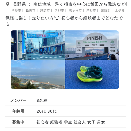
長野県 ： 南信地域 駒ヶ根市を中心に飯田から諏訪など幅
岡谷市
飯田市
諏訪市
伊那市
駒ヶ根市
茅野市
諏訪郡
上伊那郡
気軽に楽しく走りたい方^_^ 初心者から経験者までどなたで
も
メンバー
8名程
年齢層
20代 30代
募集中
初心者 経験者 学生 社会人 女子 男女