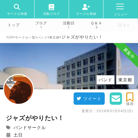
サークル検索
活動ブログ
サークル登録
メニュー
ブログ
活動日
Ｑ＆Ａ
トップ
口コミ
1
1
3
›
›
›
›
ジャズがやりたい！
TOP
サークル一覧
バンド
東京都
募集中
バンド
東京都
ツイート
保存
更新日：
2026年01月04日(日)
ジャズがやりたい！
バンドサークル
土日