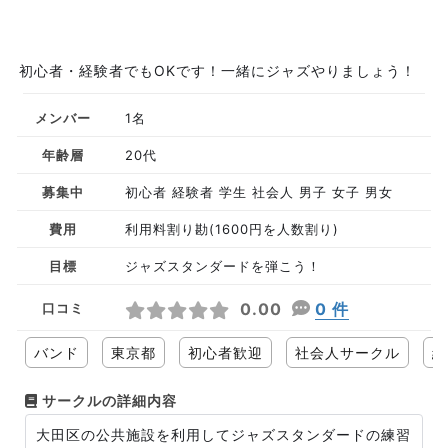
初心者・経験者でもOKです！一緒にジャズやりましょう！
メンバー
1名
年齢層
20代
募集中
初心者 経験者 学生 社会人 男子 女子 男女
費用
利用料割り勘(1600円を人数割り)
目標
ジャズスタンダードを弾こう！
0.00
0 件
口コミ
バンド
東京都
初心者歓迎
社会人サークル
経
サークルの詳細内容
大田区の公共施設を利用してジャズスタンダードの練習