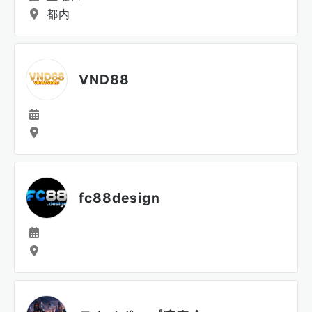
都内
VND88
fc88design