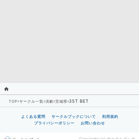
›
›
›
›
35T BET
TOP
サークル一覧
演劇
茨城県
よくある質問
サークルブックについて
利用規約
プライバシーポリシー
お問い合わせ
Copyright (c)
サークルブック