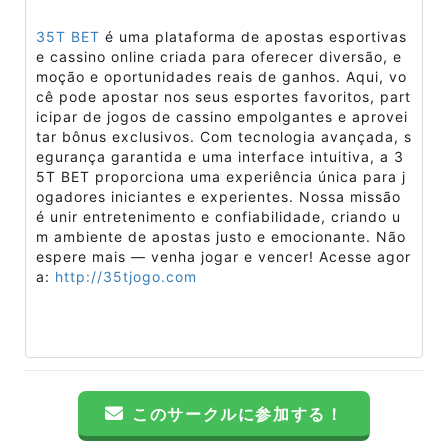
35T BET
é uma plataforma de apostas esportivas
e cassino online criada para oferecer diversão, e
moção e oportunidades reais de ganhos. Aqui, vo
cê pode apostar nos seus esportes favoritos, part
icipar de jogos de cassino empolgantes e aprovei
tar bônus exclusivos. Com tecnologia avançada, s
egurança garantida e uma interface intuitiva, a 3
5T BET proporciona uma experiência única para j
ogadores iniciantes e experientes. Nossa missão
é unir entretenimento e confiabilidade, criando u
m ambiente de apostas justo e emocionante. Não
espere mais — venha jogar e vencer! Acesse agor
a:
http://35tjogo.com
このサークルに参加する！