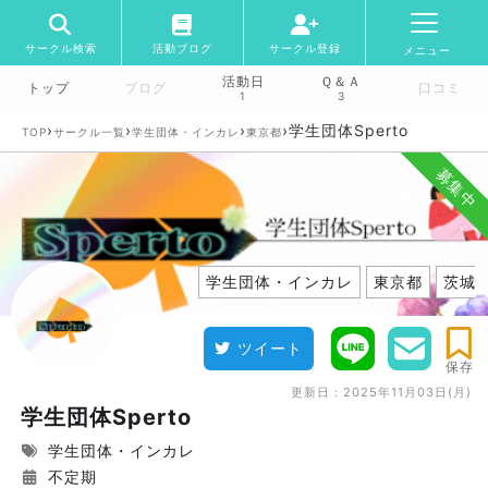
サークル検索
活動ブログ
サークル登録
メニュー
活動日
Ｑ＆Ａ
トップ
ブログ
口コミ
1
3
›
›
›
›
学生団体Sperto
TOP
サークル一覧
学生団体・インカレ
東京都
募集中
学生団体・インカレ
東京都
茨城
ツイート
保存
更新日：
2025年11月03日(月)
学生団体Sperto
学生団体・インカレ
不定期