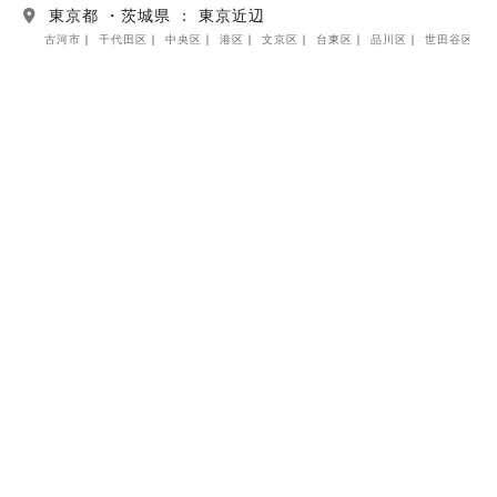
東京都 ・茨城県 ： 東京近辺
古河市
千代田区
中央区
港区
文京区
台東区
品川区
世田谷区