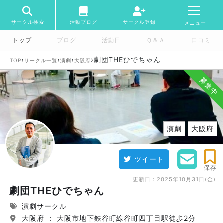
サークル検索
活動ブログ
サークル登録
メニュー
トップ
ブログ
活動日
Ｑ＆Ａ
口コミ
›
›
›
›
劇団THEひでちゃん
TOP
サークル一覧
演劇
大阪府
募集中
演劇
大阪府
ツイート
保存
更新日：
2025年10月31日(金)
劇団THEひでちゃん
演劇サークル
大阪府 ： 大阪市地下鉄谷町線谷町四丁目駅徒歩2分