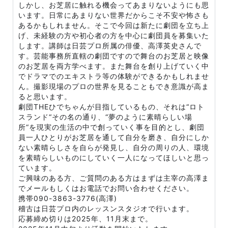
しかし、お芝居に触れる機会ってあまりないようにも思
います。日常にあまりない世界だからこそ不安や怖さも
あるかもしれません。そこで今回は新たに劇団を立ち上
げ、未経験の方や初心者の方を中心に劇団員を募集いた
します。講師は日芸プロ所属の俳優、高澤英史さんで
す。芸能事務所直轄の劇団ですので舞台のお芝居と映像
のお芝居を両方学べます。また舞台を創り上げていく中
でドラマでのエキストラ等の体験ができるかもしれませ
ん。撮影現場のプロの世界を見ることもでき意識が高ま
ると思います。
劇団THEひでちゃんが目指しているもの、それは“ロト
スランド“その名の通り、“夢のように素晴らしい場
所“を現実の生活の中で創っていく事を目的とし、劇団
員一人ひとりがお芝居を通して自分を磨き、自分にしか
ない素晴らしさを自らが発見し、自分の周りの人、環境
を素晴らしいものにしていく一人になってほしいと思っ
ています。
ご興味のある方、ご質問のある方はまずは主宰の高澤ま
でメールもしくはお電話でお問い合わせください。
携帯090-3863-3776(高澤)
稽古は日芸プロ内のレッスンスタジオで行います。
応募締め切りは2025年、11月末まで。