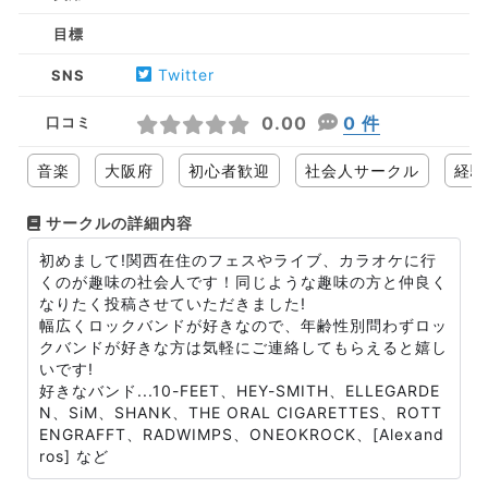
目標
Twitter
SNS
0.00
0 件
口コミ
音楽
大阪府
初心者歓迎
社会人サークル
経験
サークルの詳細内容
初めまして!関西在住のフェスやライブ、カラオケに行
くのが趣味の社会人です！同じような趣味の方と仲良く
なりたく投稿させていただきました!
幅広くロックバンドが好きなので、年齢性別問わずロッ
クバンドが好きな方は気軽にご連絡してもらえると嬉し
いです!
好きなバンド...10-FEET、HEY-SMITH、ELLEGARDE
N、SiM、SHANK、THE ORAL CIGARETTES、ROTT
ENGRAFFT、RADWIMPS、ONEOKROCK、[Alexand
ros] など