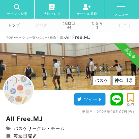
サークル検索
活動ブログ
サークル登録
メニュー
活動日
Ｑ＆Ａ
トップ
ブログ
口コミ
44
3
›
›
›
›
All Free.MJ
TOP
サークル一覧
バスケ
神奈川県
募集中
バスケ
神奈川県
ツイート
保存
更新日：
2026年08月07日(金)
All Free.MJ
バスケサークル・チーム
毎週日曜🏀