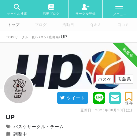
サークル検索
活動ブログ
サークル登録
メニュー
トップ
ブログ
活動日
Ｑ＆Ａ
口コミ
›
›
›
›
UP
TOP
サークル一覧
バスケ
広島県
募集中
バスケ
広島県
ツイート
保存
更新日：
2025年08月30日(土)
UP
バスケサークル・チーム
調整中