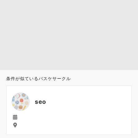
自分には、自分に向けての言葉があります。
馬鹿になるほど はしゃいでるほど天才だぁ
意味は面白おかしく行こぉです。
現在、精神科の救急病院で治療を受けて
おり、2022年から2年間スランプ、
2023年からグレーゾーン発作が出ているので
バスケ復帰を目指して頑張っています。
皆様の応援よろしくお願いします
バスケ事務所、バスケ法人皆様佐々木洸伸事でバスケ関
する事は何ありましたら広島県東広島市福富町の福富市
役所の福祉課の中川咲子さんが自分の代理なので電番0
82-435-2260電話か手紙お願いします名刺は、必ず忘
条件が似ているバスケサークル
れずお願いします
seo