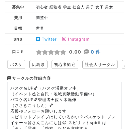
募集中
初心者 経験者 学生 社会人 男子 女子 男女
費用
調整中
目標
世界
Twitter
Instagram
SNS
0.00
0 件
口コミ
バスケ
広島県
初心者歓迎
社会人サークル
経
サークルの詳細内容
バスケ名UP🏀（バスケ活動オフ中）
（イベント🎪と自民・地域貢献活動準備中）
バスケ名UP🏀管理者⛹️佐々木洸伸
（ささきこうしん）🏀
応援📣フォローお願いします
スピリットブレイブはしているかい？バスケット プレ
イヤー👊皆さんこんにちは😄 スピリットspirit は
「魂」「霊魂」「精神」などを意味する