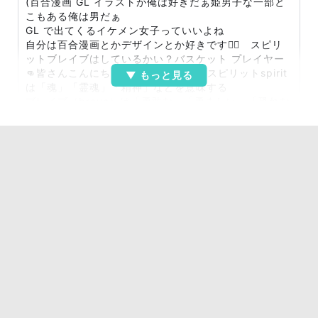
(百合漫画 GL イラストが俺は好きだぁ姫男子な一部と
こもある俺は男だぁ
GL で出てくるイケメン女子っていいよね
自分は百合漫画とかデザインとか好きです❤️‍🔥 スピリ
ットブレイブはしているかい？バスケット プレイヤー
👊皆さんこんにちは😄 スピリットspirit
は「魂」「霊魂」「精神」などを意味する
ブレイブ（brave）は「勇敢な」「勇ましい」「恐れな
い」という意味の形容詞です。
【意味】
危険や痛み、困難に立ち向かう準備ができていること
それらに恐れを抱いていないこと
行動を伴う勇気
初めまして。自分は新しい時代のヒーローで佐々木洸伸
いいます平成2000年生まれの男性で軽度の知的障害が
あって、バスケットを14年間
やっております。公式戦の経験はありませんが、イベン
ト試合や練習試合の経験はあります。まだまだ経験は浅
いです。日本の中国地方育ちの、アジア人で唯一一般の
（バスケ）で障害者で１人だけ国から認められていま
す。
自分のバスケのやり方は、
（強い）→天才は、笑いです。