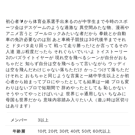
初心者🔰から体育会系選手出来るのが中学生まで今時のスポ
ーツ会はデスゲームのような過激な 異空間みたな物、漫画や
アニメ言うと ブールロックみたいな者だから 拳銃とか自動
車の免許必要なのは別 あと車椅子競技は30代後半までそれ
と ドタバタ走り回って 戦って走り勝った!とか言ってるその
人達 遊ぶ程度だったら それぐらいでいいよ トイストーリー
2のバズライトイヤーが 現れ空を飛べるシーンが自分がおも
ちゃだと 知らず自分は空を飛べるって言いながら ウッディ
は空を飛んだわけじゃない落ちただけ かっこつけて落ちただ
けそれと おもちゃと同じような言葉と一緒中学生以上とか初
心者から始まってプロにやったとしても結果は一緒 プロも変
わりはないプロで短期間で 辞めやったとしても 恥しかない
そうやってやっとけばいいよ 世界じゃ通用しない ちなみに
母国も世界だから 意味内容踏み入りたい人（遊ぶ時は区切り
はあります）
メンバー
3以上
年齢層
10代 20代 30代 40代 50代 60代以上