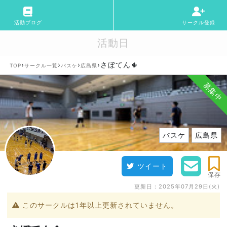
活動ブログ
サークル登録
活動日
›
›
›
›
さぼてん🌵
TOP
サークル一覧
バスケ
広島県
募集中
バスケ
広島県
ツイート
保存
更新日：
2025年07月29日(火)
このサークルは1年以上更新されていません。