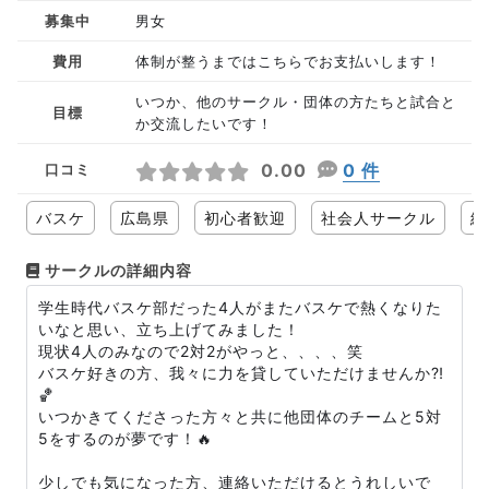
募集中
男女
費用
体制が整うまではこちらでお支払いします！
いつか、他のサークル・団体の方たちと試合と
目標
か交流したいです！
0.00
0 件
口コミ
バスケ
広島県
初心者歓迎
社会人サークル
経
サークルの詳細内容
学生時代バスケ部だった4人がまたバスケで熱くなりた
いなと思い、立ち上げてみました！
現状4人のみなので2対2がやっと、、、、笑
バスケ好きの方、我々に力を貸していただけませんか⁈
🏀
いつかきてくださった方々と共に他団体のチームと5対
5をするのが夢です！🔥
少しでも気になった方、連絡いただけるとうれしいで