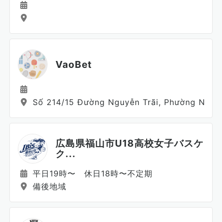
VaoBet
Số 214/15 Đường Nguyễn Trãi, Phường Nguyễn
広島県福山市U18高校女子バスケ
ク...
平日19時〜 休日18時〜不定期
備後地域