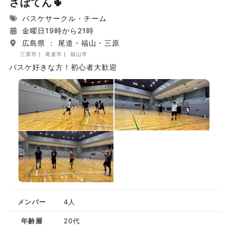
さぼてん🌵
バスケサークル・チーム
金曜日19時から21時
広島県 ： 尾道・福山・三原
三原市
尾道市
福山市
バスケ好きな方！初心者大歓迎
メンバー
4人
年齢層
20代