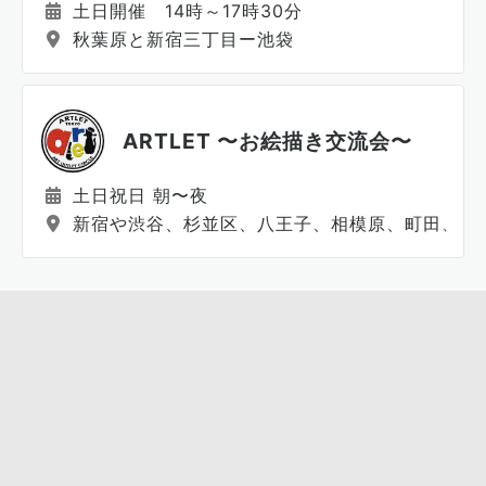
土日開催 14時～17時30分
秋葉原と新宿三丁目ー池袋
ARTLET 〜お絵描き交流会〜
土日祝日 朝〜夜
新宿や渋谷、杉並区、八王子、相模原、町田、横