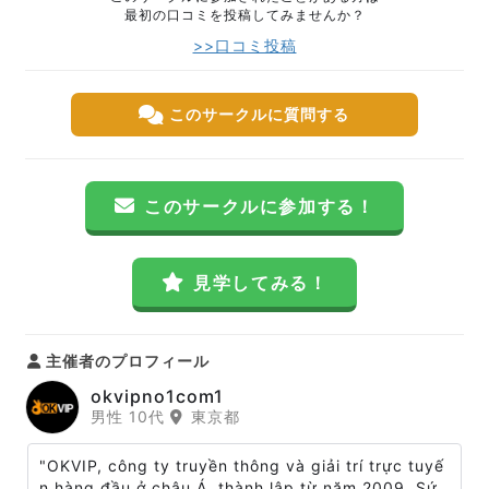
最初の口コミを投稿してみませんか？
>>口コミ投稿
このサークルに質問する
このサークルに参加する！
見学してみる！
主催者のプロフィール
okvipno1com1
男性 10代
東京都
"OKVIP, công ty truyền thông và giải trí trực tuyế
n hàng đầu ở châu Á, thành lập từ năm 2009. Sứ