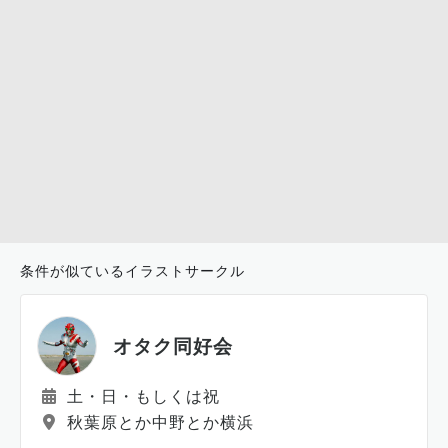
条件が似ているイラストサークル
オタク同好会
土・日・もしくは祝
秋葉原とか中野とか横浜