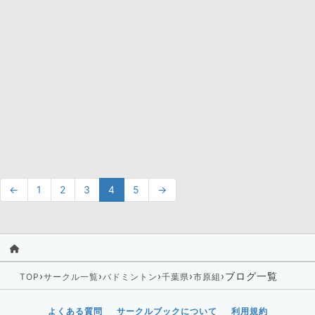
←
1
2
3
4
5
→
›
›
›
›
›
ブログ一覧
TOP
サークル一覧
バドミントン
千葉県
市原組
よくある質問
サークルブックについて
利用規約