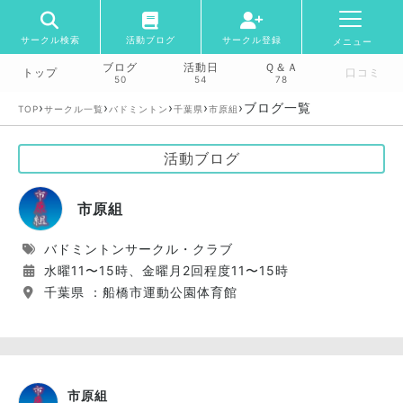
サークル検索
活動ブログ
サークル登録
メニュー
ブログ
活動日
Ｑ＆Ａ
トップ
口コミ
50
54
78
›
›
›
›
›
ブログ一覧
TOP
サークル一覧
バドミントン
千葉県
市原組
活動ブログ
市原組
バドミントンサークル・クラブ
水曜11〜15時、金曜月2回程度11〜15時
千葉県 ：船橋市運動公園体育館
市原組