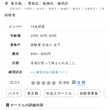
東京都 ： 豊島区、板橋区、練馬区
世田谷区
中野区
杉並区
豊島区
板橋区
練馬区
武蔵野市
三鷹市
経験者
メンバー
15名程度
年齢層
20代 30代 40代
募集中
経験者 社会人 女子
費用
800～900円
目標
全員が笑って終えられること
練習試合
>> 練習試合の募集ページ
0.00
0 件
口コミ
バスケ
東京都
社会人サークル
経験者募集
女
サークルの詳細内容