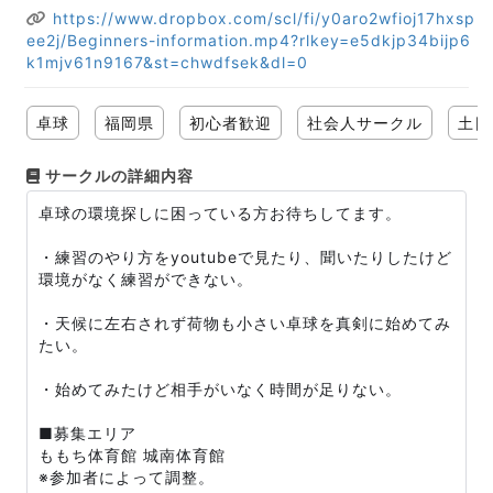
https://www.dropbox.com/scl/fi/y0aro2wfioj17hxsp
ee2j/Beginners-information.mp4?rlkey=e5dkjp34bijp6
k1mjv61n9167&st=chwdfsek&dl=0
卓球
福岡県
初心者歓迎
社会人サークル
土日
サークルの詳細内容
卓球の環境探しに困っている方お待ちしてます。
・練習のやり方をyoutubeで見たり、聞いたりしたけど
環境がなく練習ができない。
・天候に左右されず荷物も小さい卓球を真剣に始めてみ
たい。
・始めてみたけど相手がいなく時間が足りない。
■募集エリア
ももち体育館 城南体育館
※参加者によって調整。