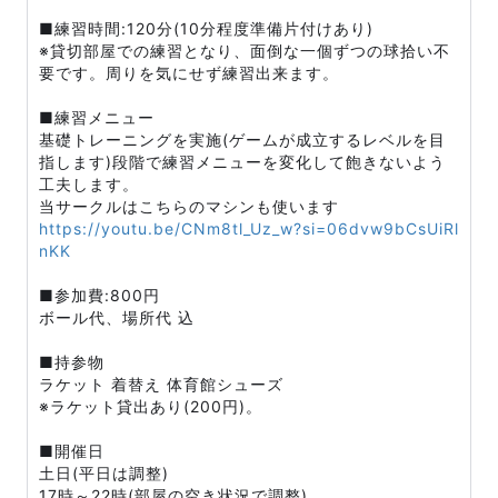
■練習時間:120分(10分程度準備片付けあり)
※貸切部屋での練習となり、面倒な一個ずつの球拾い不
要です。周りを気にせず練習出来ます。
■練習メニュー
基礎トレーニングを実施(ゲームが成立するレベルを目
指します)段階で練習メニューを変化して飽きないよう
工夫します。
当サークルはこちらのマシンも使います
https://youtu.be/CNm8tl_Uz_w?si=06dvw9bCsUiRl
nKK
■参加費:800円
ボール代、場所代 込
■持参物
ラケット 着替え 体育館シューズ
※ラケット貸出あり(200円)。
■開催日
土日(平日は調整)
17時～22時(部屋の空き状況で調整)