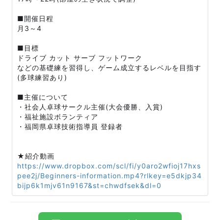
■開催日程
月3～4
■目標
ドライブ カット サーブ フットワーク
などの基礎練を習得し、ゲーム成立するレベルを目指す
(多球練習あり)
■主催について
・社会人卓球サークル主催(大会優勝、入賞)
・福祉施設ボランティア
・福岡県卓球技術指導員 登録者
★紹介動画
https://www.dropbox.com/scl/fi/y0aro2wfioj17hxs
pee2j/Beginners-information.mp4?rlkey=e5dkjp34
bijp6k1mjv61n9167&st=chwdfsek&dl=0