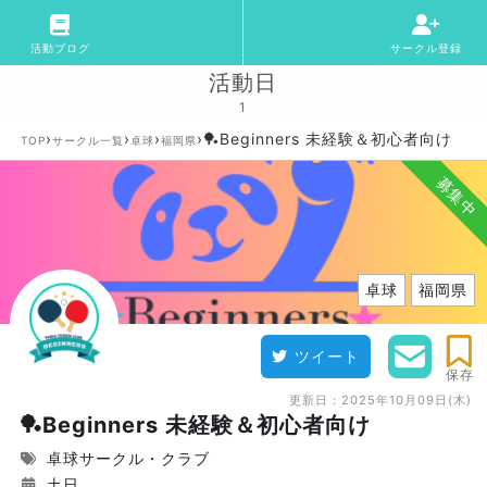
活動ブログ
サークル登録
活動日
1
›
›
›
›
🏓Beginners 未経験＆初心者向け
TOP
サークル一覧
卓球
福岡県
募集中
卓球
福岡県
ツイート
保存
更新日：
2025年10月09日(木)
🏓Beginners 未経験＆初心者向け
卓球サークル・クラブ
土日