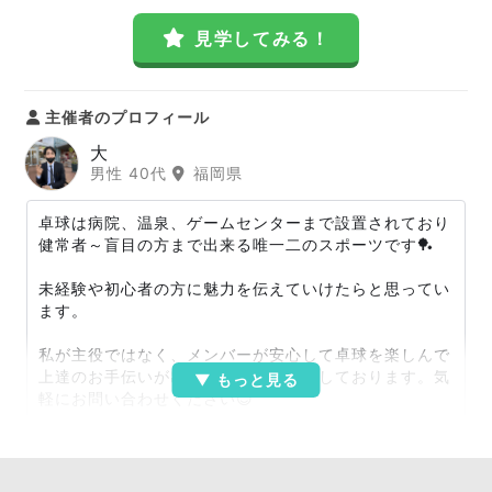
見学してみる！
主催者のプロフィール
大
男性 40代
福岡県
卓球は病院、温泉、ゲームセンターまで設置されており
健常者～盲目の方まで出来る唯一二のスポーツです🏓
未経験や初心者の方に魅力を伝えていけたらと思ってい
ます。
私が主役ではなく、メンバーが安心して卓球を楽しんで
上達のお手伝いが出来るよう備準備中しております。気
軽にお問い合わせください😊
■現社会人卓球サークル主催(入賞、優勝あり)
■福岡県卓球技術指導員 登録
■社会福祉施設ボランティア