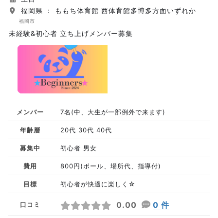
福岡県 ： ももち体育館 西体育館多博多方面いずれか
福岡市
未経験&初心者 立ち上げメンバー募集
メンバー
7名(中、大生が一部例外で来ます)
年齢層
20代 30代 40代
募集中
初心者 男女
費用
800円(ボール、場所代、指導付)
目標
初心者が快適に楽しく☆
0.00
0 件
口コミ