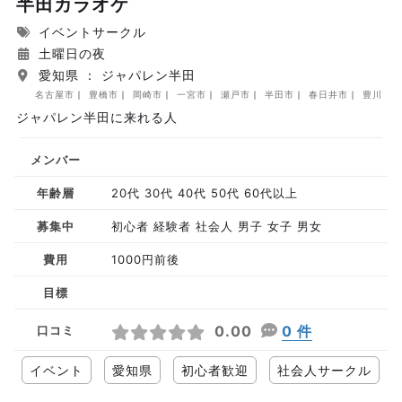
半田カラオケ
イベントサークル
土曜日の夜
愛知県 ： ジャパレン半田
名古屋市
豊橋市
岡崎市
一宮市
瀬戸市
半田市
春日井市
豊川市
ジャパレン半田に来れる人
メンバー
年齢層
20代 30代 40代 50代 60代以上
募集中
初心者 経験者 社会人 男子 女子 男女
費用
1000円前後
目標
0.00
0 件
口コミ
イベント
愛知県
初心者歓迎
社会人サークル