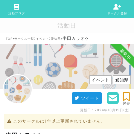
活動ブログ
サークル登録
活動日
›
›
›
›
半田カラオケ
TOP
サークル一覧
イベント
愛知県
募集中
イベント
愛知県
ツイート
保存
更新日：
2024年10月19日(土)
このサークルは1年以上更新されていません。