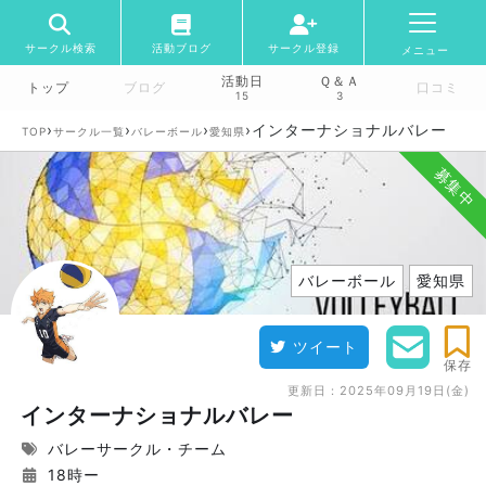
サークル検索
活動ブログ
サークル登録
メニュー
活動日
Ｑ＆Ａ
トップ
ブログ
口コミ
15
3
›
›
›
›
インターナショナルバレー
TOP
サークル一覧
バレーボール
愛知県
募集中
バレーボール
愛知県
ツイート
保存
更新日：
2025年09月19日(金)
インターナショナルバレー
バレーサークル・チーム
18時ー