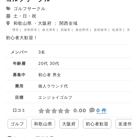
ゴルフサークル
土・日・祝
和歌山県 ・大阪府 ： 関西全域
堺市
岸和田市
泉大津市
貝塚市
泉佐野市
富田林市
松原市
和泉
初心者大歓迎！
メンバー
3名
年齢層
20代 30代
募集中
初心者 男女
費用
個人ラウンド代
目標
エンジョイゴルフ
0.00
0 件
口コミ
ゴルフ
和歌山県
大阪府
初心者歓迎
友達作り