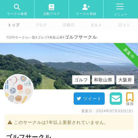
サークル検索
活動ブログ
サークル登録
メニュー
トップ
ブログ
活動日
Ｑ＆Ａ
口コミ
›
›
›
›
ゴルフサークル
TOP
サークル一覧
ゴルフ
和歌山県
募集中
ゴルフ
和歌山県
大阪府
ツイート
保存
更新日：
2024年07月22日(月)
このサークルは1年以上更新されていません。
ゴルフサークル