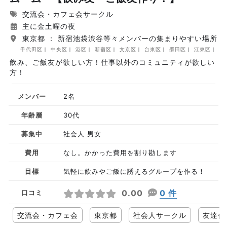
交流会・カフェ会サークル
主に金土曜の夜
東京都 ： 新宿池袋渋谷等々メンバーの集まりやすい場所
千代田区
中央区
港区
新宿区
文京区
台東区
墨田区
江東区
品
飲み、ご飯友が欲しい方！仕事以外のコミュニティが欲しい
方！
メンバー
2名
年齢層
30代
募集中
社会人 男女
費用
なし。かかった費用を割り勘します
目標
気軽に飲みやご飯に誘えるグループを作る！
0.00
0 件
口コミ
交流会・カフェ会
東京都
社会人サークル
友達作