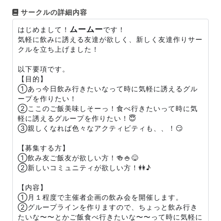
サークルの詳細内容
ムームー
はじめまして！
です！
気軽に飲みに誘える友達が欲しく、新しく友達作りサー
クルを立ち上げました！
以下要項です。
【目的】
①あっ今日飲み行きたいなって時に気軽に誘えるグル
ープを作りたい！
②ここのご飯美味しそーっ！食べ行きたいって時に気
軽に誘えるグループを作りたい！😇
③親しくなれば色々なアクティビティも、、！😏
【募集する方】
①飲み友ご飯友が欲しい方！🍻🍚😋
②新しいコミュニティが欲しい方！👭♪
【内容】
①月１程度で主催者企画の飲み会を開催します。
②グループラインを作りますので、ちょっと飲み行き
たいな〜〜とかご飯食べ行きたいな〜〜って時に気軽に