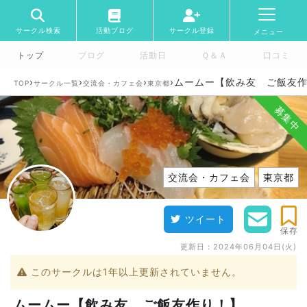
サークル検索
活動ブログ
サークル登録
メニュー
トップ
ブログ
活動日
Ｑ＆Ａ
口コミ
›
›
›
›
ムームー【飲み友 ご飯友
TOP
サークル一覧
交流会・カフェ会
東京都
募集中
交流会・カフェ会
東京都
ツイート
保存
更新日：
2024年06月04日(火)
このサークルは1年以上更新されていません。
ムームー【飲み友 ご飯友作り！】