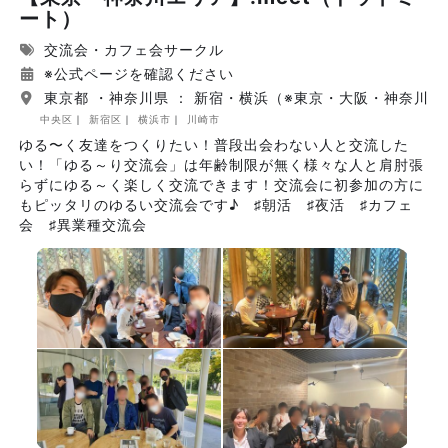
ート）
交流会・カフェ会サークル
※公式ページを確認ください
東京都 ・神奈川県 ： 新宿・横浜（※東京・大阪・神奈川
中央区
新宿区
横浜市
川崎市
ゆる〜く友達をつくりたい！普段出会わない人と交流した
い！「ゆる～り交流会」は年齢制限が無く様々な人と肩肘張
らずにゆる～く楽しく交流できます！交流会に初参加の方に
もピッタリのゆるい交流会です♪ ♯朝活 ♯夜活 ♯カフェ
会 ♯異業種交流会