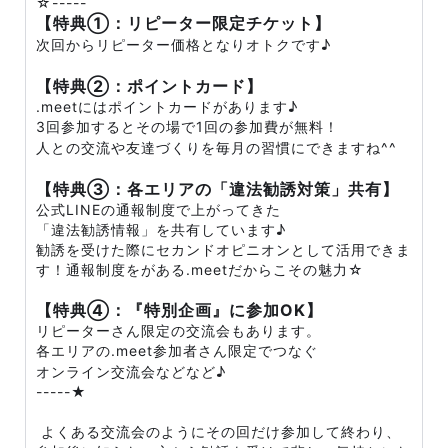
☆-----
【特典①：リピーター限定チケット】
次回からリピーター価格となりオトクです♪
【特典②：ポイントカード】
.meetにはポイントカードがあります♪
3回参加するとその場で1回の参加費が無料！
人との交流や友達づくりを毎月の習慣にできますね^^
【特典③：各エリアの「違法勧誘対策」共有】
公式LINEの通報制度で上がってきた
「違法勧誘情報」を共有しています♪
勧誘を受けた際にセカンドオピニオンとして活用できま
す！通報制度をがある.meetだからこその魅力☆
【特典④：『特別企画』に参加OK】
リピーターさん限定の交流会もあります。
各エリアの.meet参加者さん限定でつなぐ
オンライン交流会などなど♪
-----★
よくある交流会のようにその回だけ参加して終わり、