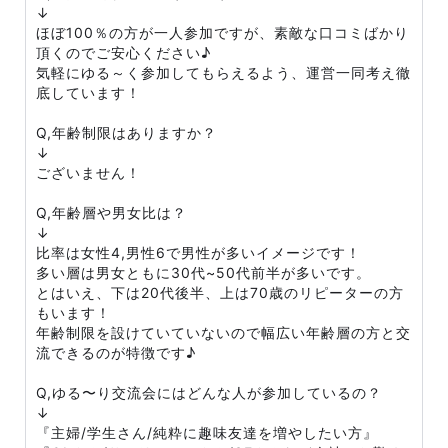
↓
ほぼ100％の方が一人参加ですが、素敵な口コミばかり
頂くのでご安心ください♪
気軽にゆる～く参加してもらえるよう、運営一同考え徹
底しています！
Q,年齢制限はありますか？
↓
ございません！
Q,年齢層や男女比は？
↓
比率は女性4,男性6で男性が多いイメージです！
多い層は男女ともに30代~50代前半が多いです。
とはいえ、下は20代後半、上は70歳のリピーターの方
もいます！
年齢制限を設けていていないので幅広い年齢層の方と交
流できるのが特徴です♪
Q,ゆる〜り交流会にはどんな人が参加しているの？
↓
『主婦/学生さん/純粋に趣味友達を増やしたい方』