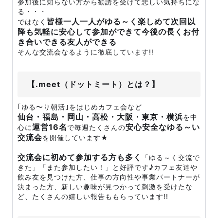
参加後に知らない方から勧誘を受けて悲しい気持ちにな
る・・・
皆様一人一人がゆる～く楽しめて次回以
ではなく
降も気軽に安心して参加ができて今後の長くお付
き合いできる友人ができる
そんな交流会なるように徹底しています!!
【.meet（ドットミート）とは？】
｢ゆる〜り朝活｣をはじめカフェ会など
仙台・福島・岡山・高松・大阪・東京・横浜
を中
運営16名
安心安全なゆる～い
心に
で毎週たくさんの
交流会
を開催しています★
交流会に初めて参加する方も多く
「ゆる～く交流で
きた」「また参加したい！」と好評です♪カフェ友達や
飲み友を見つけた方、仕事の方向性や事業パートナーが
決まった方、新しい趣味が見つかって刺激を受けたな
ど、たくさんの嬉しい報告ももらっています!!