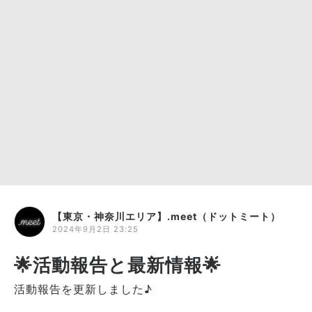
カフェ友達や飲み友を見つけた方、仕事の方向性や事業
パートナーが決まった方、新しい趣味が見つかって刺激
を受けたなど、たくさんの嬉しい報告ももらってます!!
-----
【交流会を主催している理由】
・代表が宮城県に住んでいた時に仙台駅付近の交流会が
少なかった
・いざ参加してみた交流会で仲良くなった人から後日マ
ルチの勧誘を受けた
・宮城の「参加費が無料～格安の交流会」のほとんどが
マルチ・怪しい金融商材・代理店紹介・結婚相談所とつ
ながっていて勧誘目的で交流会を開いていることに気づ
【東京・神奈川エリア】.meet（ドットミート）
き残念な気持ちになった
2024年9月2日 23:25
だからこそ安心してゆる〜く参加できる交流会をつくり
🌟活動報告と最新情報🌟
たい！困ったときに相談できる居場所をつくりたい！
そんな思いで今も運営しています！
活動報告を更新しました♪
まずは気軽に友人に会いに行く感覚でゆる～く交流会に