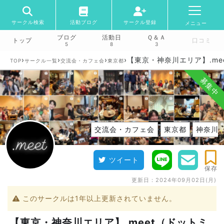
サークル検索
活動ブログ
サークル登録
メニュー
ブログ
活動日
Ｑ＆Ａ
トップ
口コミ
5
8
3
›
›
›
›
【東京・神奈川エリア】.me
TOP
サークル一覧
交流会・カフェ会
東京都
募集中
交流会・カフェ会
東京都
神奈川
ツイート
保存
更新日：
2024年09月02日(月)
このサークルは1年以上更新されていません。
【東京・神奈川エリア】.meet（ドットミ