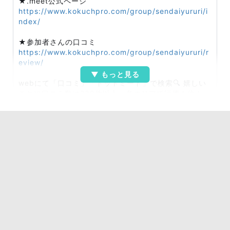
★.meet公式ページ
https://www.kokuchpro.com/group/sendaiyururi/i
ndex/
★参加者さんの口コミ
https://www.kokuchpro.com/group/sendaiyururi/r
eview/
webにて「口コミ」「ドットミート」で検索🔍️ 嬉しい
ことに口コミ数は230件以上、各エリアで評価１位！
（※宮城県・岡山県・香川県・大阪府・神奈川県）
-----
【.meet（ドットミート）とは？】
｢ゆる〜り朝活｣をはじめカフェ会など仙台・福島・岡
山・高松・大阪・東京・横浜を中心に運営16名で毎週
たくさんの安心安全なゆる～い交流会を開催しています
★
交流会に初めて参加する方も多く「ゆる～く交流でき
た」「また参加したい！」と好評です♪