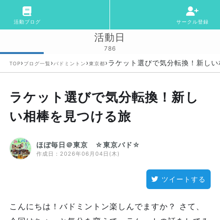
活動ブログ
サークル登録
活動日
786
›
›
›
›
ラケット選びで気分転換！新しい
TOP
ブログ一覧
バドミントン
東京都
ラケット選びで気分転換！新し
い相棒を見つける旅
ほぼ毎日＠東京 ☆東京バド☆
作成日：
2026年06月04日(木)
ツイートする
こんにちは！バドミントン楽しんでますか？ さて、