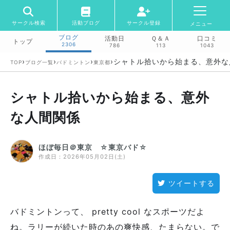
サークル検索
活動ブログ
サークル登録
メニュー
ブログ
活動日
Ｑ＆Ａ
口コミ
トップ
2306
786
113
1043
›
›
›
›
シャトル拾いから始まる、意外な
TOP
ブログ一覧
バドミントン
東京都
シャトル拾いから始まる、意外
な人間関係
ほぼ毎日＠東京 ☆東京バド☆
作成日：
2026年05月02日(土)
ツイートする
バドミントンって、 pretty cool なスポーツだよ
ね。ラリーが続いた時のあの爽快感、たまらない。で