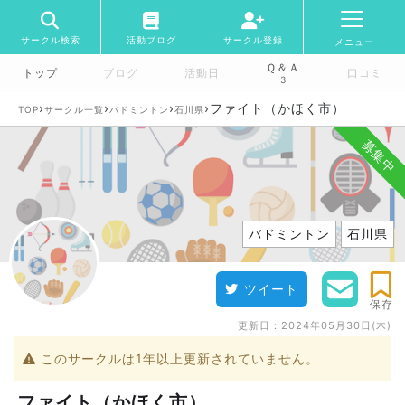
サークル検索
活動ブログ
サークル登録
メニュー
Ｑ＆Ａ
トップ
ブログ
活動日
口コミ
3
›
›
›
›
ファイト（かほく市）
TOP
サークル一覧
バドミントン
石川県
募集中
バドミントン
石川県
ツイート
保存
更新日：
2024年05月30日(木)
このサークルは1年以上更新されていません。
ファイト（かほく市）