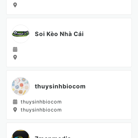
Soi Kèo Nhà Cái
thuysinhbiocom
thuysinhbiocom
thuysinhbiocom