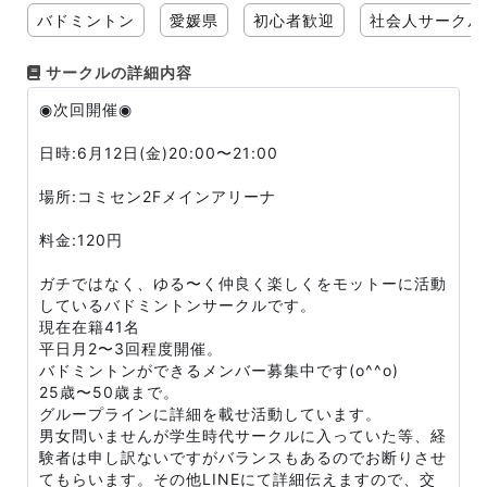
バドミントン
愛媛県
初心者歓迎
社会人サークル
サークルの詳細内容
◉次回開催◉
日時:6月12日(金)20:00〜21:00
場所:コミセン2Fメインアリーナ
料金:120円
ガチではなく、ゆる〜く仲良く楽しくをモットーに活動
しているバドミントンサークルです。
現在在籍41名
平日月2〜3回程度開催。
バドミントンができるメンバー募集中です(o^^o)
25歳〜50歳まで。
グループラインに詳細を載せ活動しています。
男女問いませんが学生時代サークルに入っていた等、経
験者は申し訳ないですがバランスもあるのでお断りさせ
てもらいます。その他LINEにて詳細伝えますので、交