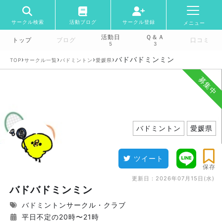
サークル検索
活動ブログ
サークル登録
メニュー
活動日
Ｑ＆Ａ
トップ
ブログ
口コミ
5
3
›
›
›
›
バドバドミンミン
TOP
サークル一覧
バドミントン
愛媛県
募集中
バドミントン
愛媛県
ツイート
保存
更新日：
2026年07月15日(水)
バドバドミンミン
バドミントンサークル・クラブ
平日不定の20時〜21時