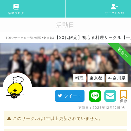
活動ブログ
サークル登録
活動日
›
›
›
›
【20代限定】初心者料理サークル【
TOP
サークル一覧
料理
東京都
募集中
料理
東京都
神奈川県
ツイート
保存
更新日：
2023年12月12日(火)
このサークルは1年以上更新されていません。