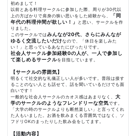
初めまして！
以前とある料理サークルに参加した際、周りが30代以
「同
上の方ばかりで肩身の狭い思いをした経験から、
年代の料理仲間が欲しい！」
と思い、サークルを作
りました。
みんなが20代、さらにみんなが
このサークルでは
ゆるく交流したいだけ
なので、「休日を楽しみた
い！」と思っているあなたにぴったりです。
社会人サークル参加経験0の人が、一人で参加し
て楽しめるサークル
を目指しています。
【サークルの雰囲気】
明るくて社交的な礼儀正しい人が多いです。普段は接す
ることのない人とも話せて、話を聞いているだけでも面
白いです！
大
一般的な社会人サークルのカオス感はあまりなく、
学のサークルのようなフレンドリーな空気
です。
「大学の時のサークルよりも断然楽しい」と言ってくれ
た人もいました。お酒を飲みまくる雰囲気ではなく、ソ
フドリOKのまったりした飲み会をしてます。
【活動内容】