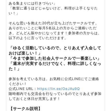
ある集まりには行きづらい」
「教室に通うほどじゃないけど、料理が上手くなりた
い！」
そんな思いを抱えた20代が立ち上げたサークルです。
ありがたいことに毎月5名以上の方からご連絡いただ
き、どんどん賑やかになってます！参加者の方からは、
以下のように言っていただけます。
「ゆるく活動しているので、とりあえず入会して
おけば楽しい！」
「今まで参加した社会人サークルで一番楽しい」
「週末が充実するだけでなく、料理に詳しくなっ
た！」
参加を考えている方は、お気軽に公式LINEにてご連絡
ください！
公式LINE URL：
https://lin.ee/OeJAu9Q
随時都内でも交流会を行なっているのでとりあえず参加
しておくと休日が充実します！
【サークル説明】