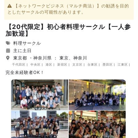
【ネットワークビジネス（マルチ商法）】の勧誘を目的
としたサークルの可能性があります。
【20代限定】初心者料理サークル【一人参
加歓迎】
料理サークル
主に土日
東京都 ・神奈川県 ： 東京、神奈川
千代田区
中央区
港区
新宿区
文京区
台東区
墨田区
江東区
品
完全未経験者OK！