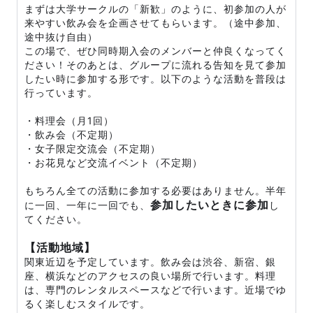
まずは大学サークルの「新歓」のように、初参加の人が
来やすい飲み会を企画させてもらいます。（途中参加、
途中抜け自由）
この場で、ぜひ同時期入会のメンバーと仲良くなってく
ださい！そのあとは、グループに流れる告知を見て参加
したい時に参加する形です。以下のような活動を普段は
行っています。
・料理会（月1回）
・飲み会（不定期）
・女子限定交流会（不定期）
・お花見など交流イベント（不定期）
もちろん全ての活動に参加する必要はありません。半年
参加したいときに参加
に一回、一年に一回でも、
し
てください。
【活動地域】
関東近辺を予定しています。飲み会は渋谷、新宿、銀
座、横浜などのアクセスの良い場所で行います。料理
は、専門のレンタルスペースなどで行います。近場でゆ
るく楽しむスタイルです。