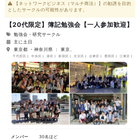
【ネットワークビジネス（マルチ商法）】の勧誘を目的
としたサークルの可能性があります。
【20代限定】簿記勉強会【一人参加歓迎】
勉強会・研究サークル
主に土日
東京都 ・神奈川県 ： 東京、
千代田区
中央区
港区
新宿区
文京区
台東区
墨田区
江東区
品
メンバー
30名ほど