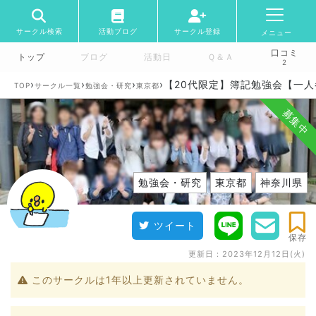
サークル検索
活動ブログ
サークル登録
メニュー
口コミ
トップ
ブログ
活動日
Ｑ＆Ａ
2
›
›
›
›
【20代限定】簿記勉強会【一
TOP
サークル一覧
勉強会・研究
東京都
募集中
勉強会・研究
東京都
神奈川県
ツイート
保存
更新日：
2023年12月12日(火)
このサークルは1年以上更新されていません。