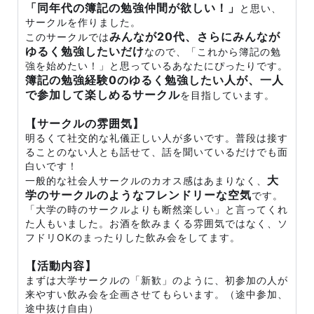
「同年代の簿記の勉強仲間が欲しい！」
と思い、
サークルを作りました。
みんなが20代、さらにみんなが
このサークルでは
ゆるく勉強したいだけ
なので、「これから簿記の勉
強を始めたい！」と思っているあなたにぴったりです。
簿記の勉強経験0のゆるく勉強したい人が、一人
で参加して楽しめるサークル
を目指しています。
【サークルの雰囲気】
明るくて社交的な礼儀正しい人が多いです。普段は接す
ることのない人とも話せて、話を聞いているだけでも面
白いです！
大
一般的な社会人サークルのカオス感はあまりなく、
学のサークルのようなフレンドリーな空気
です。
「大学の時のサークルよりも断然楽しい」と言ってくれ
た人もいました。お酒を飲みまくる雰囲気ではなく、ソ
フドリOKのまったりした飲み会をしてます。
【活動内容】
まずは大学サークルの「新歓」のように、初参加の人が
来やすい飲み会を企画させてもらいます。（途中参加、
途中抜け自由）