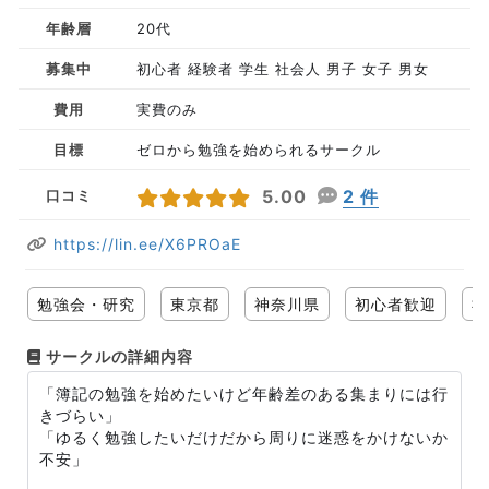
年齢層
20代
募集中
初心者 経験者 学生 社会人 男子 女子 男女
費用
実費のみ
目標
ゼロから勉強を始められるサークル
5.00
2 件
口コミ
https://lin.ee/X6PROaE
勉強会・研究
東京都
神奈川県
初心者歓迎
社
サークルの詳細内容
「簿記の勉強を始めたいけど年齢差のある集まりには行
きづらい」
「ゆるく勉強したいだけだから周りに迷惑をかけないか
不安」