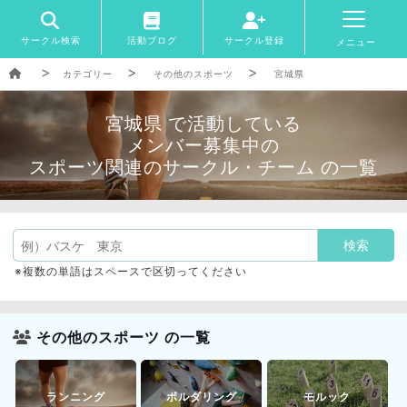
サークル検索
活動ブログ
サークル登録
メニュー
カテゴリー
その他のスポーツ
宮城県
宮城県 で活動している
メンバー募集中の
スポーツ関連のサークル・チーム の一覧
※複数の単語はスペースで区切ってください
その他のスポーツ の一覧
ランニング
ボルダリング
モルック