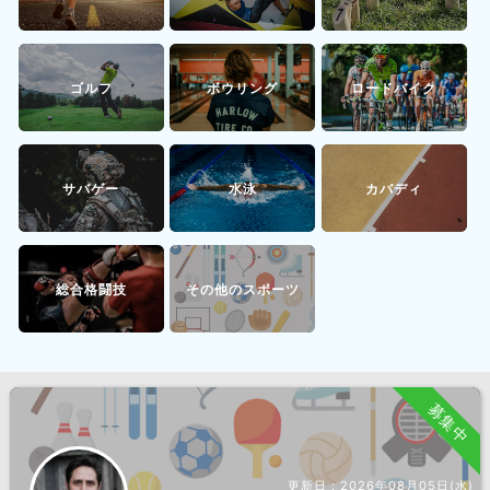
ゴルフ
ボウリング
ロードバイク
サバゲー
水泳
カバディ
総合格闘技
その他のスポーツ
募集中
更新日：
2026年08月05日(水)