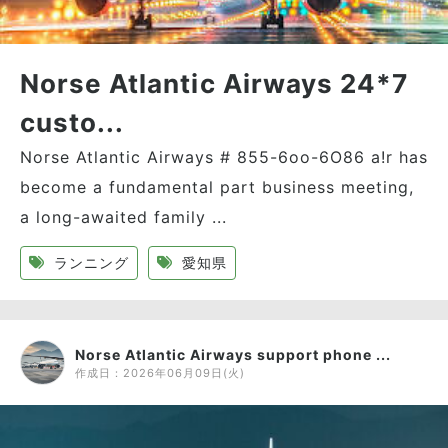
Norse Atlantic Airways 24*7
custo...
Norse Atlantic Airways # 855-6oo-6O86 a!r has
become a fundamental part business meeting,
a long-awaited family ...
ランニング
愛知県
Norse Atlantic Airways support phone ...
作成日：
2026年06月09日(火)