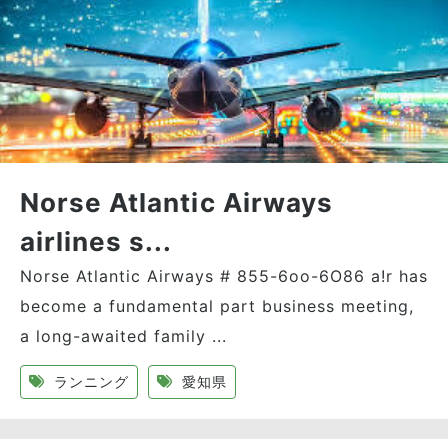
Norse Atlantic Airways
airlines s...
Norse Atlantic Airways # 855-6oo-6O86 a!r has
become a fundamental part business meeting,
a long-awaited family ...
ランニング
愛知県