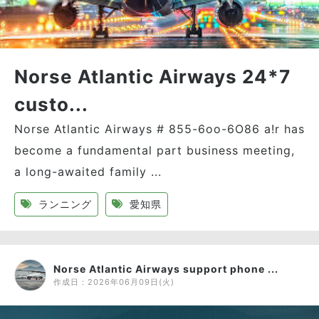
Norse Atlantic Airways 24*7
custo...
Norse Atlantic Airways # 855-6oo-6O86 a!r has
become a fundamental part business meeting,
a long-awaited family ...
ランニング
愛知県
Norse Atlantic Airways support phone ...
作成日：
2026年06月09日(火)