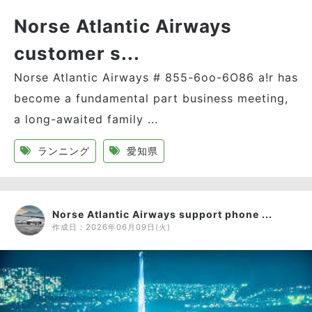
Norse Atlantic Airways
customer s...
Norse Atlantic Airways # 855-6oo-6O86 a!r has
become a fundamental part business meeting,
a long-awaited family ...
ランニング
愛知県
Norse Atlantic Airways support phone ...
作成日：
2026年06月09日(火)