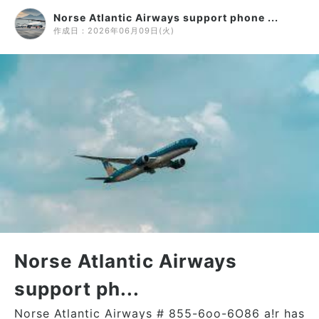
Norse Atlantic Airways support phone ...
作成日：
2026年06月09日(火)
Norse Atlantic Airways
support ph...
Norse Atlantic Airways # 855-6oo-6O86 a!r has