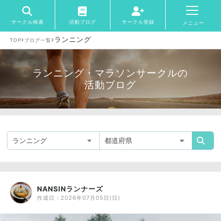
サークル検索
活動ブログ
サークル登録
メニュー
›
›
ランニング
TOP
ブログ一覧
ランニング・マラソンサークルの
活動ブログ
NANSINランナーズ
作成日：
2026年07月05日(日)