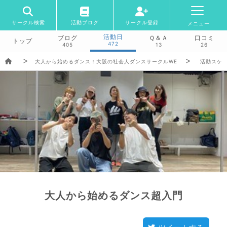
サークル検索
活動ブログ
サークル登録
メニュー
活動日
ブログ
Ｑ＆Ａ
口コミ
トップ
472
405
13
26
大人から始めるダンス！大阪の社会人ダンスサークルWE
活動スケ
大人から始めるダンス超入門