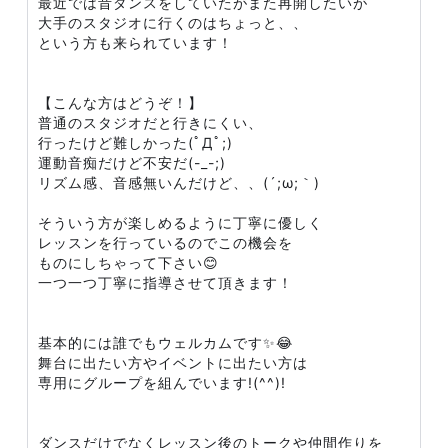
最近では昔ダンスをしていたがまた再開したいが
大手のスタジオに行くのはちょっと、、
という方も来られています！
【こんな方はどうぞ！】
普通のスタジオだと行きにくい、
行ったけど難しかった(ﾟДﾟ;)
運動音痴だけど不安だ(-_-;)
リズム感、音感無いんだけど、、(´;ω;｀)
そういう方が楽しめるように丁寧に優しく
レッスンを行っているのでこの機会を
ものにしちゃって下さい😊
一つ一つ丁寧に指導させて頂きます！
基本的には誰でもウェルカムです✨😂
舞台に出たい方やイベントに出たい方は
専用にグループを組んでいます!(^^)!
ダンスだけでなくレッスン後のトークや仲間作りを