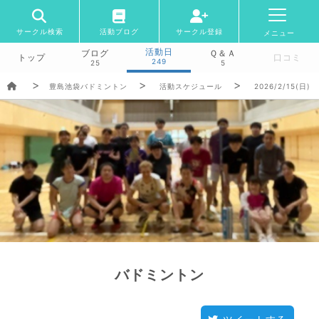
サークル検索
活動ブログ
サークル登録
メニュー
活動日
ブログ
Ｑ＆Ａ
トップ
口コミ
249
25
5
豊島池袋バドミントン
活動スケジュール
2026/2/15(日)
バドミントン