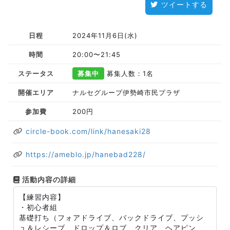
ツイートする
日程
2024年11月6日(水)
時間
20:00〜21:45
ステータス
募集中
募集人数：1名
開催エリア
ナルセグループ伊勢崎市民プラザ
参加費
200円
circle-book.com/link/hanesaki28
https://ameblo.jp/hanebad228/
活動内容の詳細
【練習内容】
・初心者組
基礎打ち（フォアドライブ、バックドライブ、プッシ
ュ＆レシーブ、ドロップ＆ロブ、クリア、ヘアピン、