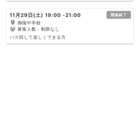
11月29日(土) 19:00 -21:00
開催終了
御陵中学校
募集人数：制限なし
パス回して楽しくできる方