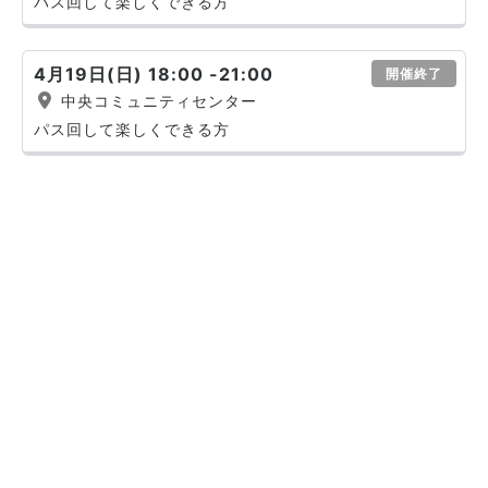
パス回して楽しくできる方
4月19日(日) 18:00 -21:00
開催終了
中央コミュニティセンター
パス回して楽しくできる方