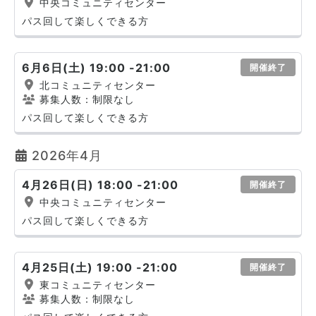
中央コミュニティセンター
パス回して楽しくできる方
6月6日(土) 19:00 -21:00
開催終了
北コミュニティセンター
募集人数：制限なし
パス回して楽しくできる方
2026年4月
4月26日(日) 18:00 -21:00
開催終了
中央コミュニティセンター
パス回して楽しくできる方
4月25日(土) 19:00 -21:00
開催終了
東コミュニティセンター
募集人数：制限なし