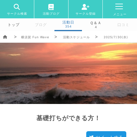
サークル検索
活動ブログ
サークル登録
メニュー
活動日
Ｑ＆Ａ
トップ
ブログ
口コミ
354
4
横須賀 Fun Wave
活動スケジュール
2025/7/30(水)
基礎打ちができる方！