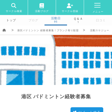
サークル検索
活動ブログ
サークル登録
メニュー
活動日
Ｑ＆Ａ
トップ
ブログ
口コミ
95
1
港区バドミントン 経験者募集！ブランク有り歓迎
活動スケジュール
港区 バドミントン経験者募集