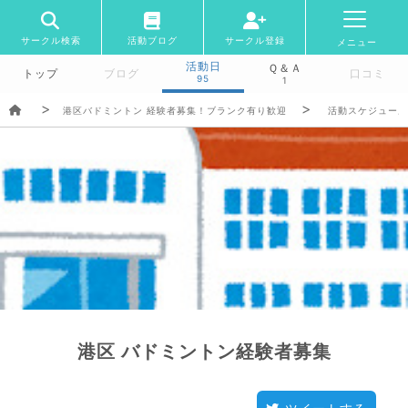
サークル検索
活動ブログ
サークル登録
メニュー
活動日
Ｑ＆Ａ
トップ
ブログ
口コミ
95
1
港区バドミントン 経験者募集！ブランク有り歓迎
活動スケジュール
港区 バドミントン経験者募集