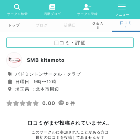
サークル検索
活動ブログ
サークル登録
メニュー
口コミ
Ｑ＆Ａ
トップ
ブログ
活動日
1
5
口コミ・評価
SMB kitamoto
バドミントンサークル・クラブ
日曜日 9時〜12時
埼玉県 ：北本市周辺
0.00
0 件
口コミがまだ投稿されていません。
このサークルに参加されたことがある方は
最初の口コミを投稿してみませんか？