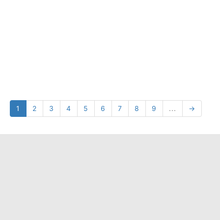
1
2
3
4
5
6
7
8
9
...
→