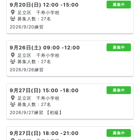
9月20日(日) 12:00 -15:00
募集中
足立区 千寿小学校
募集人数：27名
2026/9/20練習
9月26日(土) 09:00 -12:00
募集中
足立区 千寿小学校
募集人数：27名
2026/9/26練習
9月27日(日) 15:00 -18:00
募集中
足立区 千寿小学校
募集人数：27名
2026/9/27練習 【初級】
9月27日(日) 18:00 -21:00
募集中