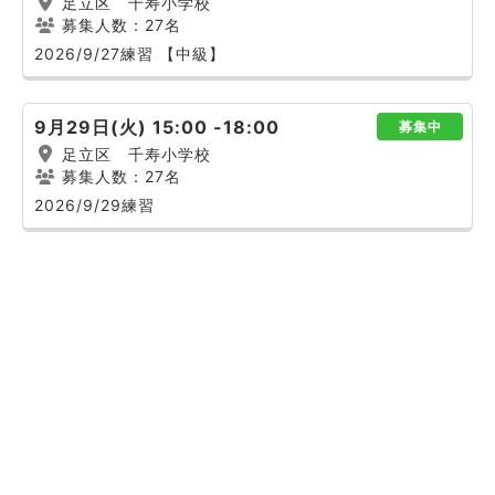
足立区 千寿小学校
募集人数：27名
2026/9/27練習 【中級】
9月29日(火) 15:00 -18:00
募集中
足立区 千寿小学校
募集人数：27名
2026/9/29練習