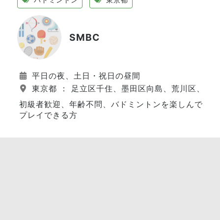
SMBC
平日の夜、土日・祝日の昼間
東京都 ： 足立区千住、墨田区向島、荒川区、北
初級者歓迎、年齢不問、バドミントンを楽しんで
プレイできる方