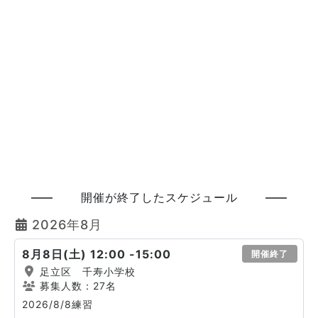
開催が終了したスケジュール
2026年8月
8月8日(土) 12:00 -15:00
開催終了
足立区 千寿小学校
募集人数：27名
2026/8/8練習