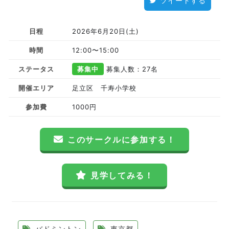
ツイートする
日程
2026年6月20日(土)
時間
12:00〜15:00
ステータス
募集中
募集人数：27名
開催エリア
足立区 千寿小学校
参加費
1000円
このサークルに参加する！
見学してみる！
バドミントン
東京都