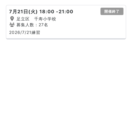
7月21日(火) 18:00 -21:00
開催終了
足立区 千寿小学校
募集人数：27名
2026/7/21練習