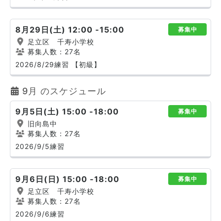
8月29日(土) 12:00 -15:00
募集中
足立区 千寿小学校
募集人数：27名
2026/8/29練習 【初級】
9月 のスケジュール
9月5日(土) 15:00 -18:00
募集中
旧向島中
募集人数：27名
2026/9/5練習
9月6日(日) 15:00 -18:00
募集中
足立区 千寿小学校
募集人数：27名
2026/9/6練習