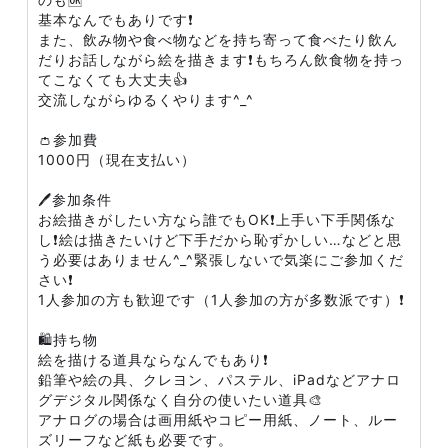
基本なんでもありです❗
また、飲み物や食べ物などを持ち寄って食べたり飲ん
だりお話しながら絵を描きます❗もちろん飲食物を持っ
てこなくても大丈夫👍
交流しながらゆるくやります^_^
👛参加費
1000円（現在支払い）
🖊参加条件
お絵描きがしたい方なら誰でもOK❗上手い下手関係な
し❗絵は描きたいけど下手だから恥ずかしい…などと思
う必要はありません^_^緊張しないで気楽にご参加くだ
さい❗
1人参加の方も歓迎です（1人参加の方が多数派です）❗
🛍持ち物
絵を描ける道具ならなんでもあり❗
鉛筆や絵の具、クレヨン、パステル、iPadなどアナロ
グデジタル関係なく自分の使いたい道具🎨
アナログの場合は画用紙やコピー用紙、ノート、ルー
ズリーフなど紙も必要です。