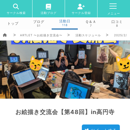
サークル検索
活動ブログ
サークル登録
メニュー
活動日
ブログ
Ｑ＆Ａ
口コミ
トップ
118
51
7
8
ARTLET 〜お絵描き交流会〜
活動スケジュール
2025/2/9
お絵描き交流会【第48回】in高円寺