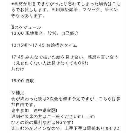
※画材が用意できなかったり忘れてしまった場合はこち
らでお貸しします。画用紙や鉛筆、マジック、筆ペン
等ならあります。
⏳スケジュール
13:00 現地集合、設営、自己紹介
13:15頃〜17:45 お絵描きタイム
17:45 みんなで描いた絵を見せ合い、感想を言い合う
（見せたくない人は見せなくてもOK❗）
片付け
18:00 撤収
💡補足
会が終わった後は2次会を催す予定ですが、こちらは参
加自由です。
途中参加、途中退室🆗❗
遅刻や欠席の方はご一報くださいm(_ _)m
ひとの絵の批判などはNGです❗
楽しむのがメインなので、上手下手は関係ありません❗