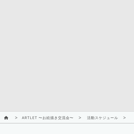
ARTLET 〜お絵描き交流会〜
活動スケジュール
2