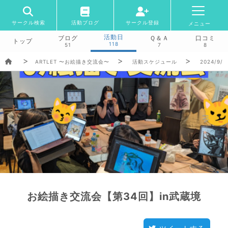
サークル検索
活動ブログ
サークル登録
メニュー
活動日
ブログ
Ｑ＆Ａ
口コミ
トップ
118
51
7
8
ARTLET 〜お絵描き交流会〜
活動スケジュール
2024/9/2
お絵描き交流会【第34回】in武蔵境