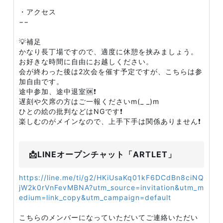
・アクセス
−−
💡補足
かなり長丁場ですので、適度に休憩を挟みましょう。
お好きな時間に自由にお越しください。
会が終わった後は2次会を催す予定ですが、こちらは参
加自由です。
途中参加、途中退室🆗❗
遅刻や欠席の方はご一報くださいm(_ _)m
ひとの絵の批判などはNGです❗
楽しむのがメインなので、上手下手は関係ありません❗
📩LINEオープンチャット「ARTLET」
https://line.me/ti/g2/HKiUsaKq01kF6DCdBn8ciNQ
jW2k0rVnFevMBNA?utm_source=invitation&utm_m
edium=link_copy&utm_campaign=default
こちらのメンバーになっていただいてご連絡いただい