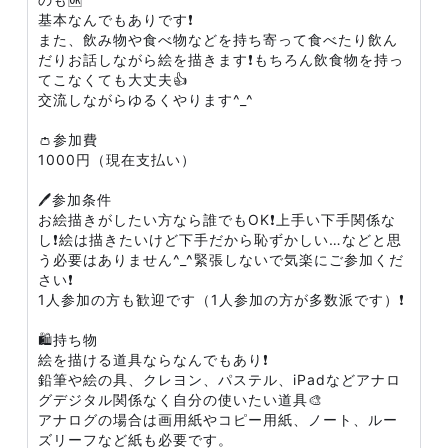
基本なんでもありです❗
また、飲み物や食べ物などを持ち寄って食べたり飲ん
だりお話しながら絵を描きます❗もちろん飲食物を持っ
てこなくても大丈夫👍
交流しながらゆるくやります^_^
👛参加費
1000円（現在支払い）
🖊参加条件
お絵描きがしたい方なら誰でもOK❗上手い下手関係な
し❗絵は描きたいけど下手だから恥ずかしい…などと思
う必要はありません^_^緊張しないで気楽にご参加くだ
さい❗
1人参加の方も歓迎です（1人参加の方が多数派です）❗
🛍持ち物
絵を描ける道具ならなんでもあり❗
鉛筆や絵の具、クレヨン、パステル、iPadなどアナロ
グデジタル関係なく自分の使いたい道具🎨
アナログの場合は画用紙やコピー用紙、ノート、ルー
ズリーフなど紙も必要です。