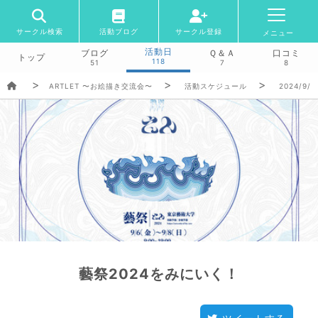
サークル検索
活動ブログ
サークル登録
メニュー
活動日
ブログ
Ｑ＆Ａ
口コミ
トップ
118
51
7
8
ARTLET 〜お絵描き交流会〜
活動スケジュール
2024/9/7
藝祭2024をみにいく！