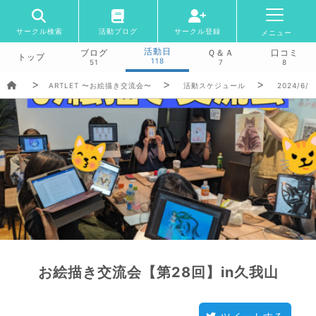
サークル検索
活動ブログ
サークル登録
メニュー
活動日
ブログ
Ｑ＆Ａ
口コミ
トップ
118
51
7
8
ARTLET 〜お絵描き交流会〜
活動スケジュール
2024/6/2
お絵描き交流会【第28回】in久我山