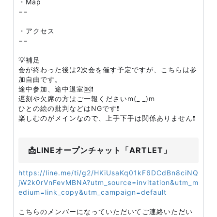
・Map
−−
・アクセス
−−
💡補足
会が終わった後は2次会を催す予定ですが、こちらは参
加自由です。
途中参加、途中退室🆗❗
遅刻や欠席の方はご一報くださいm(_ _)m
ひとの絵の批判などはNGです❗
楽しむのがメインなので、上手下手は関係ありません❗
📩LINEオープンチャット「ARTLET」
https://line.me/ti/g2/HKiUsaKq01kF6DCdBn8ciNQ
jW2k0rVnFevMBNA?utm_source=invitation&utm_m
edium=link_copy&utm_campaign=default
こちらのメンバーになっていただいてご連絡いただい