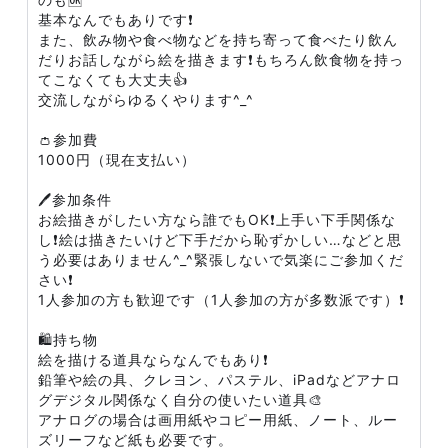
基本なんでもありです❗
また、飲み物や食べ物などを持ち寄って食べたり飲ん
だりお話しながら絵を描きます❗もちろん飲食物を持っ
てこなくても大丈夫👍
交流しながらゆるくやります^_^
👛参加費
1000円（現在支払い）
🖊参加条件
お絵描きがしたい方なら誰でもOK❗上手い下手関係な
し❗絵は描きたいけど下手だから恥ずかしい…などと思
う必要はありません^_^緊張しないで気楽にご参加くだ
さい❗
1人参加の方も歓迎です（1人参加の方が多数派です）❗
🛍持ち物
絵を描ける道具ならなんでもあり❗
鉛筆や絵の具、クレヨン、パステル、iPadなどアナロ
グデジタル関係なく自分の使いたい道具🎨
アナログの場合は画用紙やコピー用紙、ノート、ルー
ズリーフなど紙も必要です。