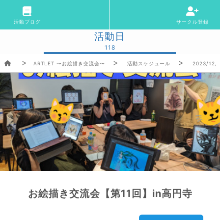
活動ブログ
サークル登録
活動日
118
ARTLET 〜お絵描き交流会〜
活動スケジュール
2023/12/
お絵描き交流会【第11回】in高円寺