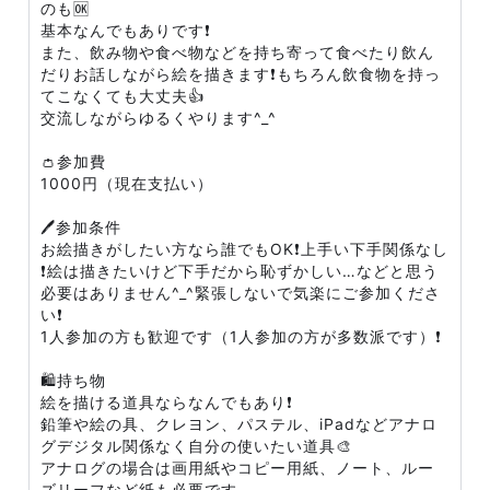
のも🆗
基本なんでもありです❗
また、飲み物や食べ物などを持ち寄って食べたり飲ん
だりお話しながら絵を描きます❗もちろん飲食物を持っ
てこなくても大丈夫👍
交流しながらゆるくやります^_^
👛参加費
1000円（現在支払い）
🖊参加条件
お絵描きがしたい方なら誰でもOK❗上手い下手関係なし
❗絵は描きたいけど下手だから恥ずかしい…などと思う
必要はありません^_^緊張しないで気楽にご参加くださ
い❗
1人参加の方も歓迎です（1人参加の方が多数派です）❗
🛍持ち物
絵を描ける道具ならなんでもあり❗
鉛筆や絵の具、クレヨン、パステル、iPadなどアナロ
グデジタル関係なく自分の使いたい道具🎨
アナログの場合は画用紙やコピー用紙、ノート、ルー
ズリーフなど紙も必要です。