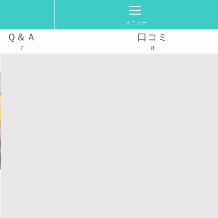
メニュー
Ｑ＆Ａ
口コミ
7
8
17(日)