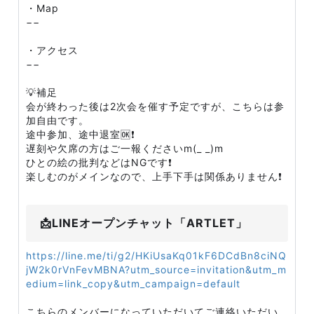
・Map
−−
・アクセス
−−
💡補足
会が終わった後は2次会を催す予定ですが、こちらは参
加自由です。
途中参加、途中退室🆗❗
遅刻や欠席の方はご一報くださいm(_ _)m
ひとの絵の批判などはNGです❗
楽しむのがメインなので、上手下手は関係ありません❗
📩LINEオープンチャット「ARTLET」
https://line.me/ti/g2/HKiUsaKq01kF6DCdBn8ciNQ
jW2k0rVnFevMBNA?utm_source=invitation&utm_m
edium=link_copy&utm_campaign=default
こちらのメンバーになっていただいてご連絡いただい