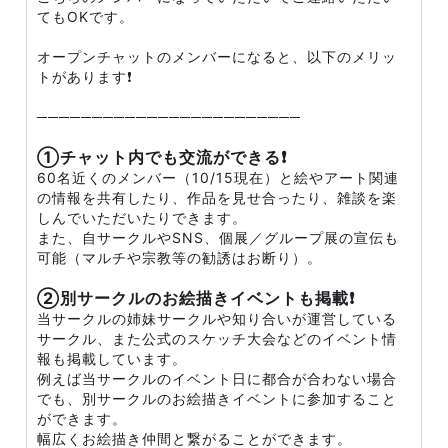
てもOKです。
オープンチャットのメンバーになると、以下のメリッ
トがあります❗
────────────────────────
①チャット内でも交流ができる❗
60名近くのメンバー（10/15現在）と絵やアート関連
の情報を共有したり、作品を見せ合ったり、雑談を楽
しんでいただいたりできます。
また、自サークルやSNS、個展／グループ展の宣伝も
可能（マルチや宗教等の勧誘はお断り）。
②別サークルのお絵描きイベントも掲載❗
当サークルの姉妹サークルや知り合いが運営している
サークル、また公式のスケッチ大会などのイベント情
報も掲載しています。
例えば当サークルのイベント日に都合が合わない場合
でも、別サークルのお絵描きイベントに参加すること
ができます。
幅広くお絵描き仲間と繋がることができます。