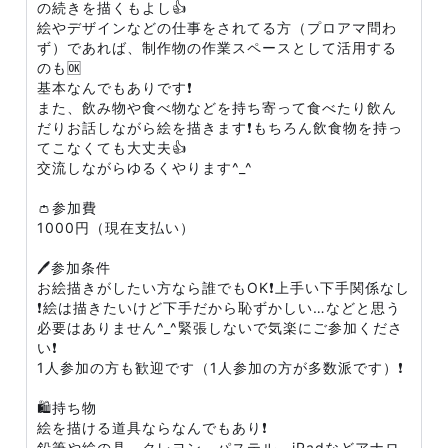
の続きを描くもよし👍
絵やデザインなどの仕事をされてる方（プロアマ問わ
ず）であれば、制作物の作業スペースとして活用する
のも🆗
基本なんでもありです❗
また、飲み物や食べ物などを持ち寄って食べたり飲ん
だりお話しながら絵を描きます❗もちろん飲食物を持っ
てこなくても大丈夫👍
交流しながらゆるくやります^_^
👛参加費
1000円（現在支払い）
🖊参加条件
お絵描きがしたい方なら誰でもOK❗上手い下手関係なし
❗絵は描きたいけど下手だから恥ずかしい…などと思う
必要はありません^_^緊張しないで気楽にご参加くださ
い❗
1人参加の方も歓迎です（1人参加の方が多数派です）❗
🛍持ち物
絵を描ける道具ならなんでもあり❗
鉛筆や絵の具、クレヨン、パステル、iPadなどアナロ