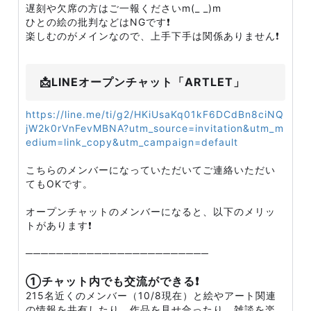
遅刻や欠席の方はご一報くださいm(_ _)m
ひとの絵の批判などはNGです❗
楽しむのがメインなので、上手下手は関係ありません❗
📩LINEオープンチャット「ARTLET」
https://line.me/ti/g2/HKiUsaKq01kF6DCdBn8ciNQ
jW2k0rVnFevMBNA?utm_source=invitation&utm_m
edium=link_copy&utm_campaign=default
こちらのメンバーになっていただいてご連絡いただい
てもOKです。
オープンチャットのメンバーになると、以下のメリッ
トがあります❗
────────────────────────
①チャット内でも交流ができる❗
215名近くのメンバー（10/8現在）と絵やアート関連
の情報を共有したり、作品を見せ合ったり、雑談を楽