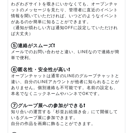
わざわざサイトを覗きにいかなくても、オープンチャ
ットのメッセージを見たり、管理者に直近のイベント
情報を聞いていただければ、いつどのようなイベント
があるのか簡単に知ることができます。
（通知が煩わしい方は通知OFFに設定していただけれ
ば大丈夫）
⑤連絡がスムーズ❗
メールでのお問い合わせと違い、LINEなので連絡が簡
単で便利。
⑥匿名性・安全性が高い❗
オープンチャットは通常のLINEのグループチャットと
違い、自分のLINEアカウントが他者に知られることが
ありません。個別連絡も不可能です。名前の設定も、
本名でなくニックネームやハンネでOKです。
⑦グループ展への参加ができる❗
知り合いの運営する「杉並お絵描き会」にて開催して
いるグループ展に参加できます。
自分の作品を画廊に飾ることができます。