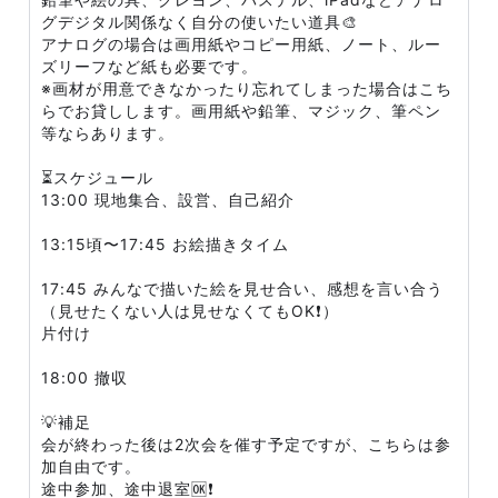
グデジタル関係なく自分の使いたい道具🎨
アナログの場合は画用紙やコピー用紙、ノート、ルー
ズリーフなど紙も必要です。
※画材が用意できなかったり忘れてしまった場合はこち
らでお貸しします。画用紙や鉛筆、マジック、筆ペン
等ならあります。
⏳スケジュール
13:00 現地集合、設営、自己紹介
13:15頃〜17:45 お絵描きタイム
17:45 みんなで描いた絵を見せ合い、感想を言い合う
（見せたくない人は見せなくてもOK❗）
片付け
18:00 撤収
💡補足
会が終わった後は2次会を催す予定ですが、こちらは参
加自由です。
途中参加、途中退室🆗❗