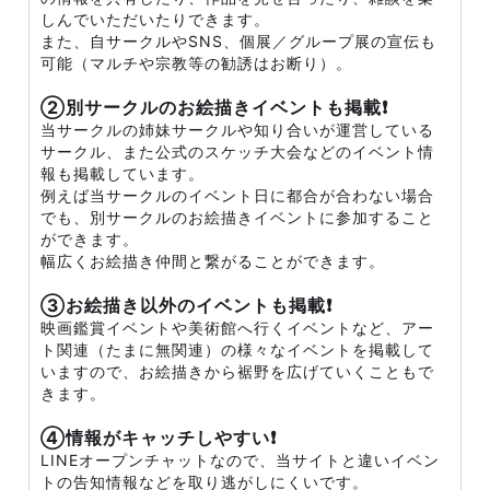
しんでいただいたりできます。
また、自サークルやSNS、個展／グループ展の宣伝も
可能（マルチや宗教等の勧誘はお断り）。
②別サークルのお絵描きイベントも掲載❗
当サークルの姉妹サークルや知り合いが運営している
サークル、また公式のスケッチ大会などのイベント情
報も掲載しています。
例えば当サークルのイベント日に都合が合わない場合
でも、別サークルのお絵描きイベントに参加すること
ができます。
幅広くお絵描き仲間と繋がることができます。
③お絵描き以外のイベントも掲載❗
映画鑑賞イベントや美術館へ行くイベントなど、アー
ト関連（たまに無関連）の様々なイベントを掲載して
いますので、お絵描きから裾野を広げていくこともで
きます。
④情報がキャッチしやすい❗
LINEオープンチャットなので、当サイトと違いイベン
トの告知情報などを取り逃がしにくいです。