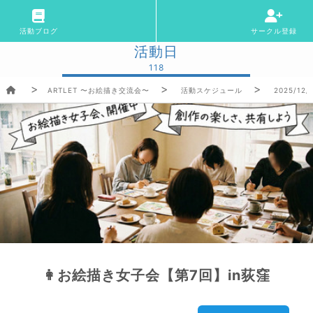
活動ブログ
サークル登録
活動日
118
ARTLET 〜お絵描き交流会〜
活動スケジュール
2025/12/
👩お絵描き女子会【第7回】in荻窪