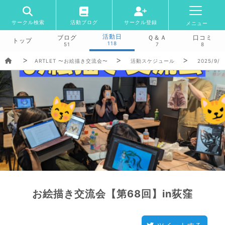
サークル検索
活動ブログ
サークル登録
メニュー
活動日
ブログ
Ｑ＆Ａ
口コミ
トップ
118
51
7
8
ARTLET 〜お絵描き交流会〜
活動スケジュール
2025/9/7
お絵描き交流会【第68回】in荻窪