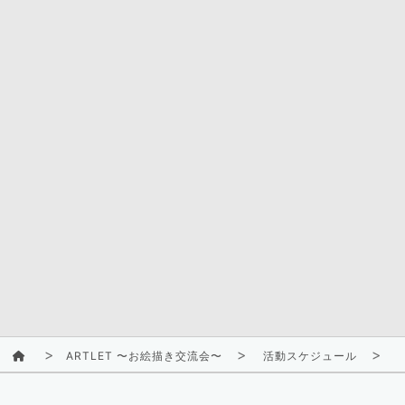
ARTLET 〜お絵描き交流会〜
活動スケジュール
2