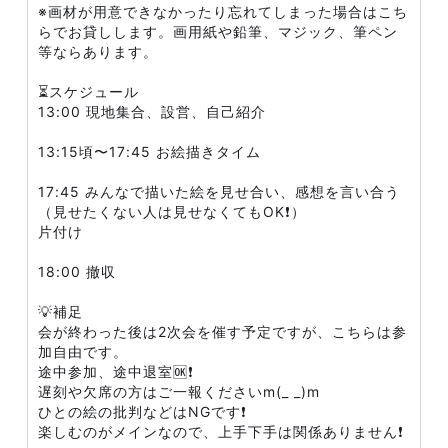
※画材が用意できなかったり忘れてしまった場合はこち
らでお貸しします。画用紙や鉛筆、マジック、筆ペン
等ならあります。
⏳スケジュール
13:00 現地集合、設営、自己紹介
13:15頃〜17:45 お絵描きタイム
17:45 みんなで描いた絵を見せ合い、感想を言い合う
（見せたくない人は見せなくてもOK❗）
片付け
18:00 撤収
💡補足
会が終わった後は2次会を催す予定ですが、こちらは参
加自由です。
途中参加、途中退室🆗❗
遅刻や欠席の方はご一報くださいm(_ _)m
ひとの絵の批判などはNGです❗
楽しむのがメインなので、上手下手は関係ありません❗