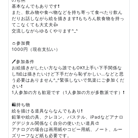
基本なんでもありです❗
また、飲み物や食べ物などを持ち寄って食べたり飲ん
だりお話しながら絵を描きます❗もちろん飲食物を持っ
てこなくても大丈夫👍
交流しながらゆるくやります^_^
👛参加費
1000円（現在支払い）
🖊参加条件
お絵描きがしたい方なら誰でもOK❗上手い下手関係な
し❗絵は描きたいけど下手だから恥ずかしい…などと思
う必要はありません^_^緊張しないで気楽にご参加くだ
さい❗
1人参加の方も歓迎です（1人参加の方が多数派です）❗
🛍持ち物
絵を描ける道具ならなんでもあり❗
鉛筆や絵の具、クレヨン、パステル、iPadなどアナロ
グデジタル関係なく自分の使いたい道具🎨
アナログの場合は画用紙やコピー用紙、ノート、ルー
ズリーフなど紙も必要です。